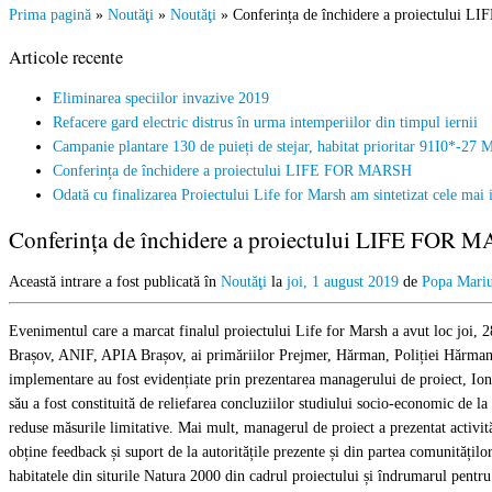
Prima pagină
»
Noutăţi
»
Noutăţi
»
Conferința de închidere a proiectului
Articole recente
Eliminarea speciilor invazive 2019
Refacere gard electric distrus în urma intemperiilor din timpul iernii
Campanie plantare 130 de puieți de stejar, habitat prioritar 91I0*-27 
Conferința de închidere a proiectului LIFE FOR MARSH
Odată cu finalizarea Proiectului Life for Marsh am sintetizat cele ma
Conferința de închidere a proiectului LIFE FOR
Această intrare a fost publicată în
Noutăţi
la
joi, 1 august 2019
de
Popa Mari
Evenimentul care a marcat finalul proiectului Life for Marsh a avut loc joi,
Brașov, ANIF, APIA Brașov, ai primăriilor Prejmer, Hărman, Poliției Hărman, D
implementare au fost evidențiate prin prezentarea managerului de proiect, Iones
său a fost constituită de reliefarea concluziilor studiului socio-economic de la 
reduse măsurile limitative. Mai mult, managerul de proiect a prezentat activit
obține feedback și suport de la autoritățile prezente și din partea comunitățilo
habitatele din siturile Natura 2000 din cadrul proiectului și îndrumarul pentru r