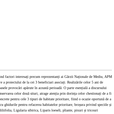
ind factori interesați precum reprezentanți ai Gărzii Naționale de Mediu, APM
proiectului de la cei 3 beneficiari asociați. Realizările celor 5 ani de
asele provocări apărute în această perioadă. O parte esențială a discursului
servarea celor două situri, atrage atenția prin dorința celor chestionați de a fi
rete pentru cele 3 tipuri de habitate prioritare, fiind o ocazie oportună de a
u ghidurile pentru refacerea habitatelor prioritare, broșura privind speciile și
ifolia, Ligularia sibirica, Liparis loeseli, pliante, pixuri și tricouri