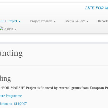
LIFE FOR MAR
IFE+ Project
Project Progress
Media Gallery
Report
unding
ding
 “FOR-MARSH” Project is financed by external grants from European 
ture Programme
lation no. 614/2007