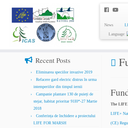
News
L
Language:
Home
»
Funding
F
Recent Posts
Eliminarea speciilor invazive 2019
Refacere gard electric distrus în urma
intemperiilor din timpul iernii
Fun
Campanie plantare 130 de puieți de
stejar, habitat prioritar 91I0*-27 Martie
The LIFE
2018
LIFE+ Na
Conferința de închidere a proiectului
LIFE FOR MARSH
(CE) Regu