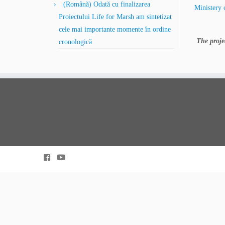
(Română) Odată cu finalizarea
Ministery
Proiectului Life for Marsh am sintetizat
cele mai importante momente în ordine
The proje
cronologică