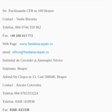
Str. Pavilioanele CFR nr.100 Brasov
Contact : Vasile Boronia
Telefon: 004 0744 359 862
Fax:
+40 268 413 772
Web Page:
www.fundatiacarpati.ro
email:
office@fundatiacarpati.ro
Institutul de Cercetări şi Amenajări Silvice
Stațiunea Braşov
Adresă:Str.Cloşca nr.13, Cod 500040, Braşov
Contact : Ancuta Cotovelea
Telefon 004 0765353224
Telefon: 0268 /419936
Fax:
0268 /415338