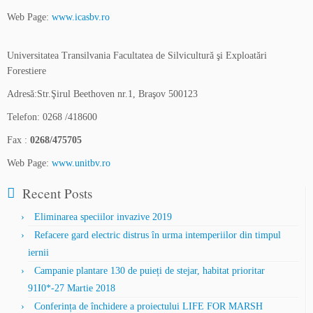
Web Page:
www.icasbv.ro
Universitatea Transilvania Facultatea de Silvicultură şi Exploatări
Forestiere
Adresă:Str.Şirul Beethoven nr.1, Braşov 500123
Telefon: 0268 /418600
Fax :
0268/475705
Web Page:
www.unitbv.ro
Recent Posts
Eliminarea speciilor invazive 2019
Refacere gard electric distrus în urma intemperiilor din timpul
iernii
Campanie plantare 130 de puieți de stejar, habitat prioritar
91I0*-27 Martie 2018
Conferința de închidere a proiectului LIFE FOR MARSH