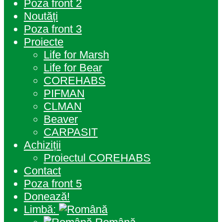
Poza front 2
Noutăți
Poza front 3
Proiecte
Life for Marsh
Life for Bear
COREHABS
PIFMAN
CLMAN
Beaver
CARPASIT
Achiziții
Proiectul COREHABS
Contact
Poza front 5
Donează!
Limbă: