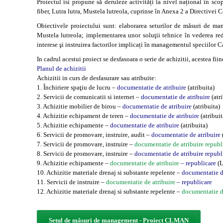
Proiectul îsi propune să deruleze activități la nivel național în sco
fiber, Lutra lutra, Mustela lutreola, cuprinse în Anexa 2 a Directive
Obiectivele proiectului sunt: elaborarea seturilor de măsuri de man
Mustela lutreola; implementarea unor soluţii tehnice în vederea redu
interese şi instruirea factorilor implicați în managementul speciilor Ca
In cadrul acestui proiect se desfasoara o serie de achizitii, acestea fiin
Planul de achizitii
Achizitii in curs de desfasurare sau atribuite:
1. Închiriere spaţiu de lucru –
documentatie de atribuire
(atribuita)
2. Servicii de comunicatii si internet –
documentatie de atribuire
(atri
3. Achizitie mobilier de birou –
documentatie de atribuire
(atribuita)
4. Achizitie echipament de teren –
documentatie de atribuire
(atribuit
5. Achizitie echipamente –
documentatie de atribuire
(atribuita)
6. Servicii de promovare, instruire, audit –
documentatie de atribuire
7. Servicii de promovare, instruire –
documentatie de atribuire
republ
8. Servicii de promovare, instruire –
documentatie de atribuire republ
9. Achizitie echipamente –
documentatie de atribuire
– republicare
(L
10. Achizitie materiale drenaj si substante repelente –
documentatie d
11. Servicii de instruire –
documentatie de atribuire
– republicare
12. Achizitie materiale drenaj si substante repelente –
documentatie d
Setul de măsuri de management - Proiect CLMAN