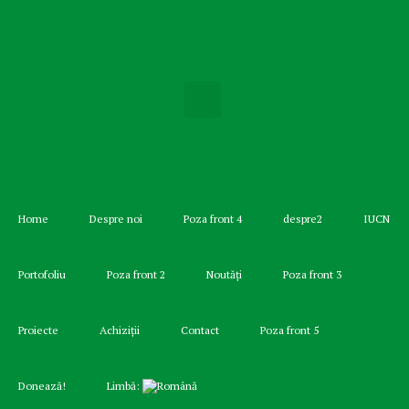
Home
Despre noi
Poza front 4
despre2
IUCN
Portofoliu
Poza front 2
Noutăți
Poza front 3
Proiecte
Achiziții
Contact
Poza front 5
Donează!
Limbă: