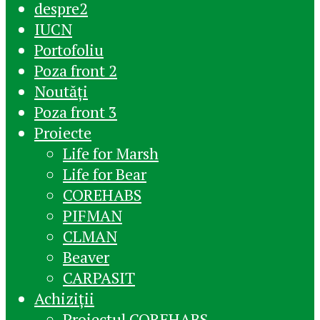
despre2
IUCN
Portofoliu
Poza front 2
Noutăți
Poza front 3
Proiecte
Life for Marsh
Life for Bear
COREHABS
PIFMAN
CLMAN
Beaver
CARPASIT
Achiziții
Proiectul COREHABS