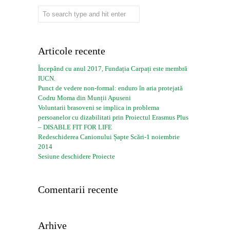
Articole recente
Începând cu anul 2017, Fundația Carpați este membră
IUCN.
Punct de vedere non-formal: enduro în aria protejată
Codru Moma din Munții Apuseni
Voluntarii brasoveni se implica in problema
persoanelor cu dizabilitati prin Proiectul Erasmus Plus
– DISABLE FIT FOR LIFE
Redeschiderea Canionului Șapte Scări-1 noiembrie
2014
Sesiune deschidere Proiecte
Comentarii recente
Arhive