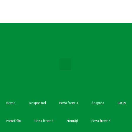
Home
Despre noi
Poza front 4
despre2
IUCN
Portofoliu
Poza front 2
Noutăți
Poza front 3