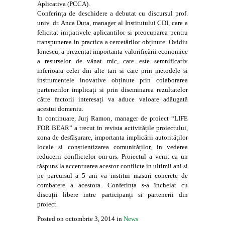
Aplicativa (PCCA).
Conferința de deschidere a debutat cu discursul prof.
univ. dr. Anca Duta, manager al Institutului CDI, care a
felicitat inițiativele aplicantilor si preocuparea pentru
transpunerea in practica a cercetărilor obținute. Ovidiu
Ionescu, a prezentat importanta valorificării economice
a resurselor de vânat mic, care este semnificativ
inferioara celei din alte tari si care prin metodele si
instrumentele inovative obținute prin colaborarea
partenerilor implicați si prin diseminarea rezultatelor
către factorii interesați va aduce valoare adăugată
acestui domeniu.
In continuare, Jurj Ramon, manager de proiect “LIFE
FOR BEAR” a trecut in revista activitățile proiectului,
zona de desfășurare, importanta implicării autorităților
locale si conștientizarea comunităților, in vederea
reducerii conflictelor om-urs. Proiectul a venit ca un
răspuns la accentuarea acestor conflicte in ultimii ani si
pe parcursul a 5 ani va institui masuri concrete de
combatere a acestora. Conferința s-a încheiat cu
discuții libere intre participanți si partenerii din
proiect.
Posted on octombrie 3, 2014 in
News