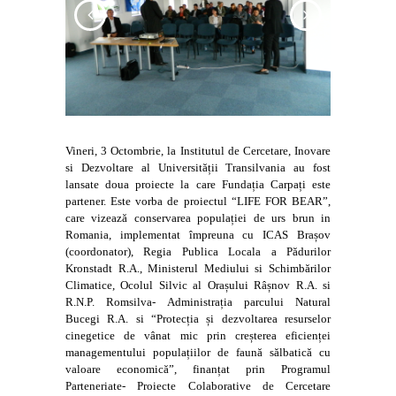
Vineri, 3 Octombrie, la Institutul de Cercetare, Inovare
si Dezvoltare al Universității Transilvania au fost
lansate doua proiecte la care Fundația Carpați este
partener. Este vorba de proiectul “LIFE FOR BEAR”,
care vizează conservarea populației de urs brun in
Romania, implementat împreuna cu ICAS Brașov
(coordonator), Regia Publica Locala a Pădurilor
Kronstadt R.A., Ministerul Mediului si Schimbărilor
Climatice, Ocolul Silvic al Orașului Râșnov R.A. si
R.N.P. Romsilva- Adm
inistrația parcului Natural
Bucegi R.A. si “Protecția și dezvoltarea resurselor
cinegetice de vânat mic prin creșterea eficienței
managementului populațiilor de faună sălbatică cu
valoare economică”, finanțat prin Programul
Parteneriate- Proiecte Colaborative de Cercetare